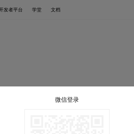
开发者平台
学堂
文档
微信登录