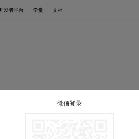
开发者平台
学堂
文档
微信登录