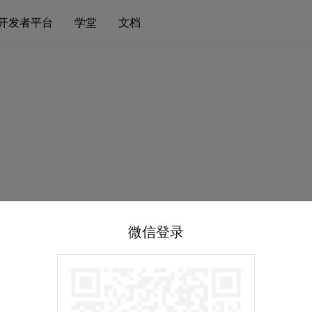
开发者平台
学堂
文档
微信登录