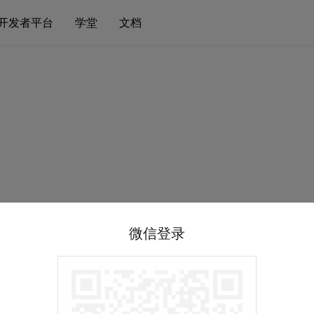
开发者平台
学堂
文档
微信登录