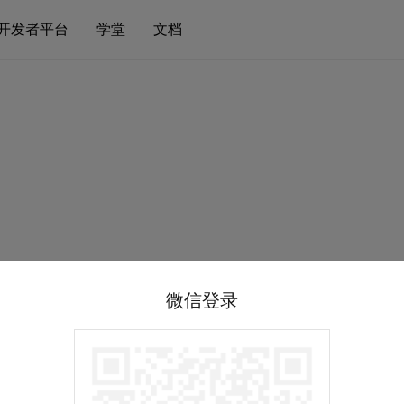
开发者平台
学堂
文档
微信登录