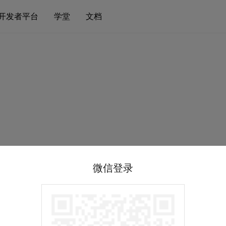
开发者平台
学堂
文档
微信登录