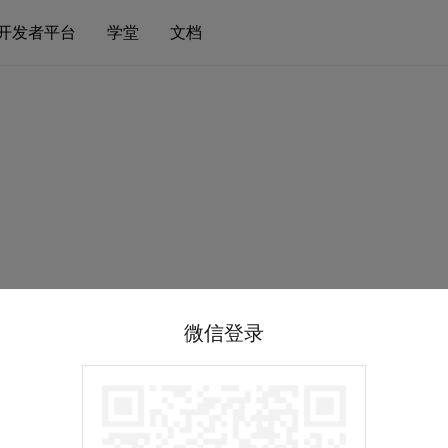
开发者平台
学堂
文档
微信登录