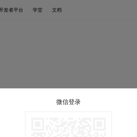
开发者平台
学堂
文档
微信登录