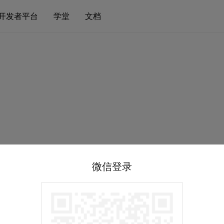
开发者平台
学堂
文档
微信登录