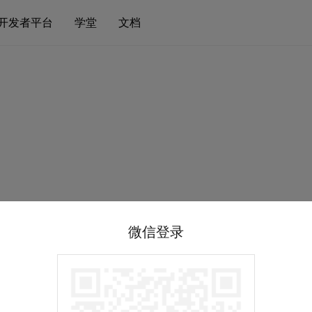
开发者平台
学堂
文档
微信登录