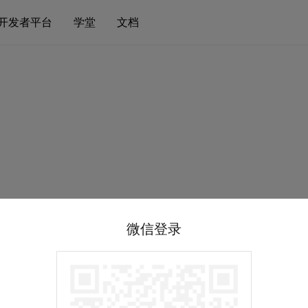
开发者平台
学堂
文档
微信登录