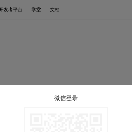
开发者平台
学堂
文档
微信登录