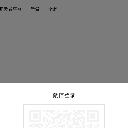
开发者平台
学堂
文档
微信登录