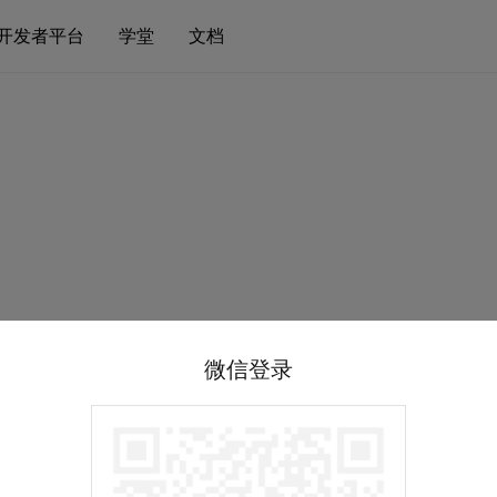
开发者平台
学堂
文档
微信登录