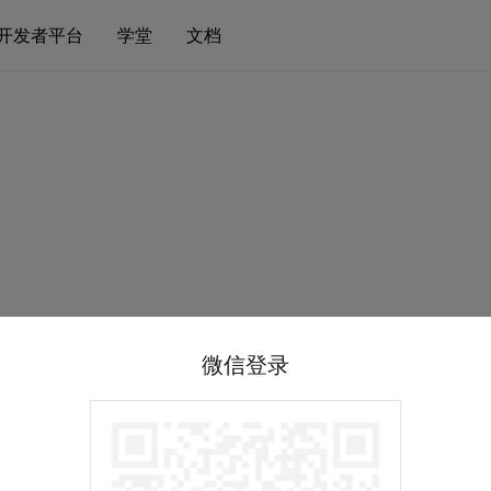
开发者平台
学堂
文档
微信登录