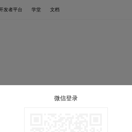
开发者平台
学堂
文档
微信登录