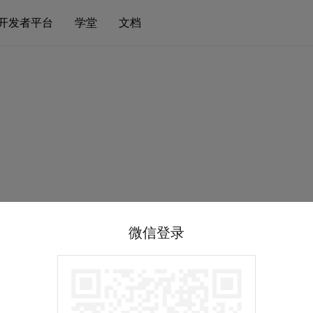
开发者平台
学堂
文档
微信登录