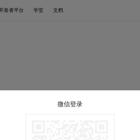
开发者平台
学堂
文档
微信登录