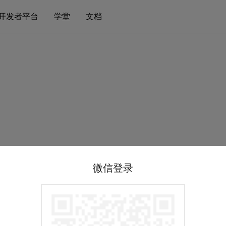
开发者平台
学堂
文档
微信登录