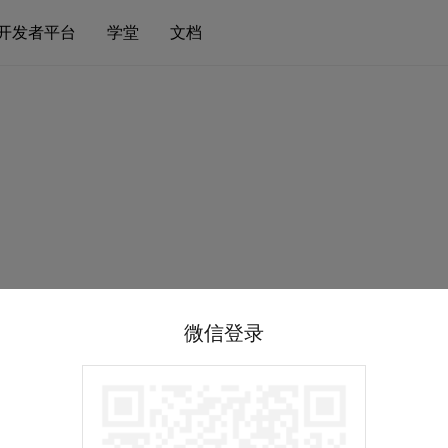
开发者平台
学堂
文档
微信登录