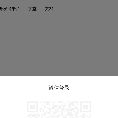
开发者平台
学堂
文档
微信登录