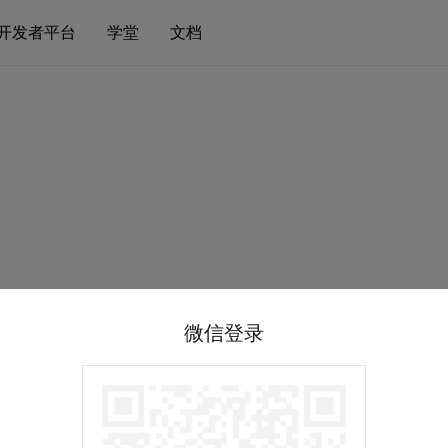
开发者平台
学堂
文档
微信登录