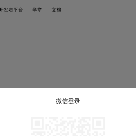
开发者平台
学堂
文档
微信登录