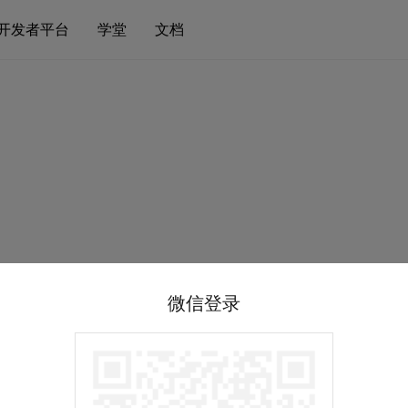
开发者平台
学堂
文档
微信登录