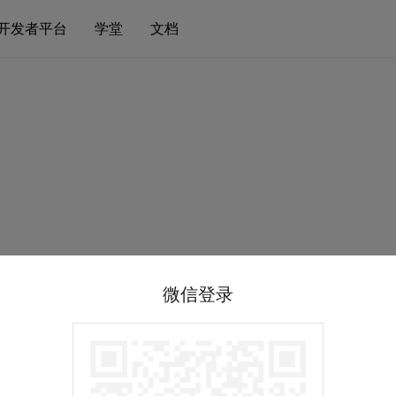
开发者平台
学堂
文档
微信登录