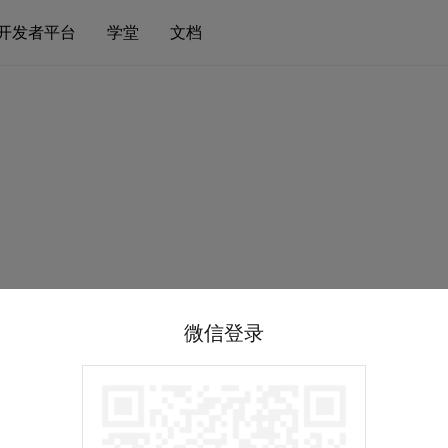
开发者平台
学堂
文档
微信登录