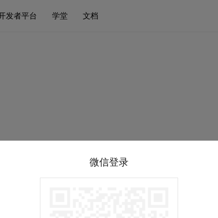
开发者平台
学堂
文档
微信登录