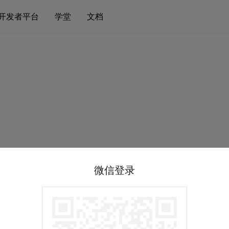
开发者平台
学堂
文档
微信登录