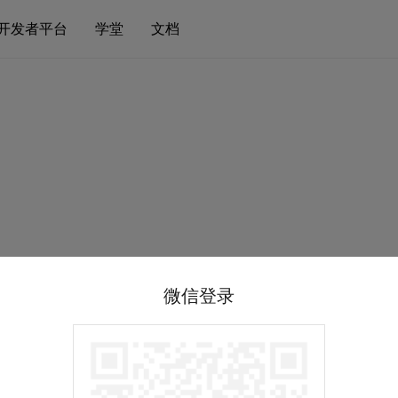
开发者平台
学堂
文档
微信登录