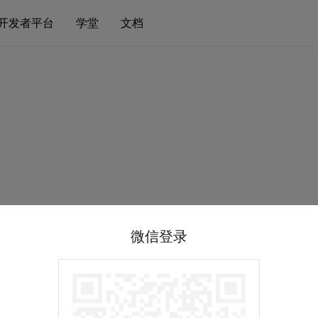
开发者平台
学堂
文档
微信登录