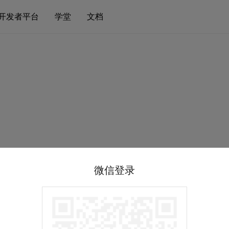
开发者平台
学堂
文档
微信登录