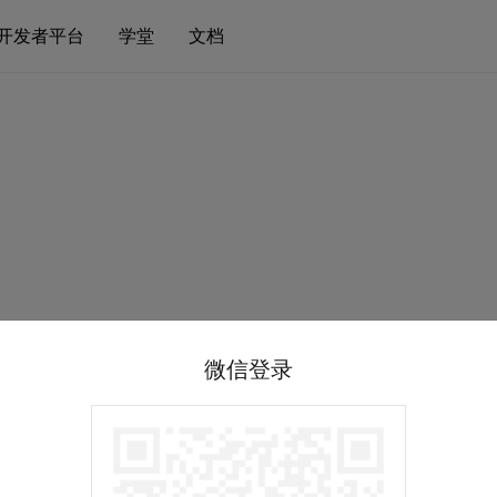
开发者平台
学堂
文档
微信登录