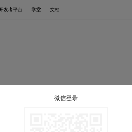
开发者平台
学堂
文档
微信登录