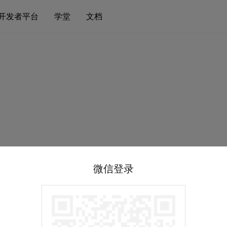
开发者平台
学堂
文档
微信登录