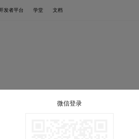
开发者平台
学堂
文档
微信登录