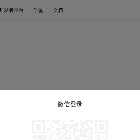
开发者平台
学堂
文档
微信登录