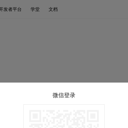
开发者平台
学堂
文档
微信登录