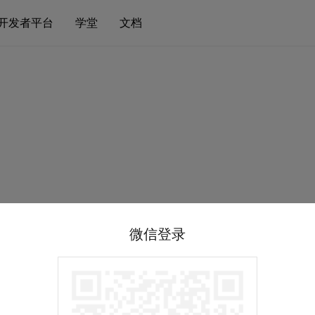
开发者平台
学堂
文档
微信登录