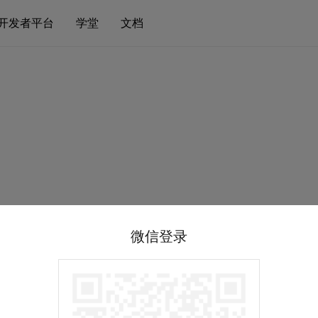
开发者平台
学堂
文档
微信登录