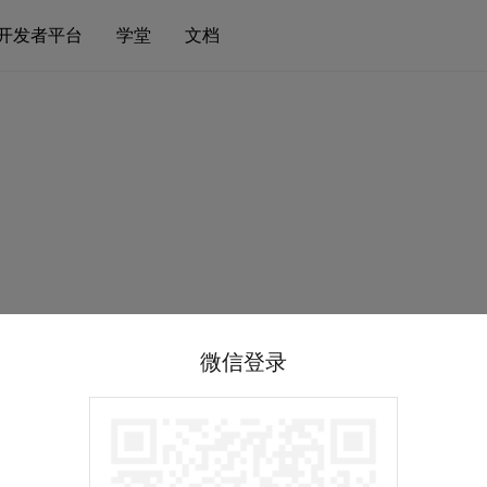
开发者平台
学堂
文档
微信登录