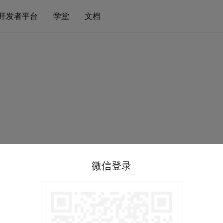
开发者平台
学堂
文档
微信登录