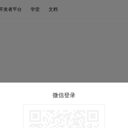
开发者平台
学堂
文档
微信登录