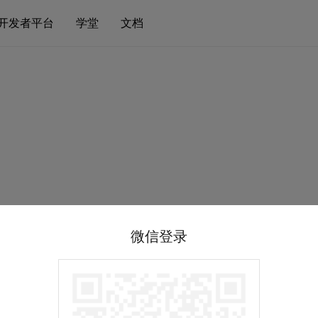
开发者平台
学堂
文档
微信登录