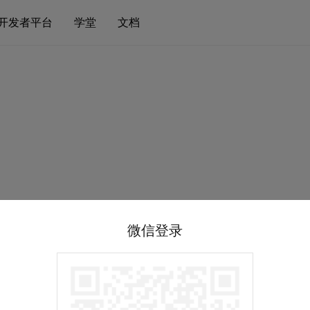
开发者平台
学堂
文档
微信登录