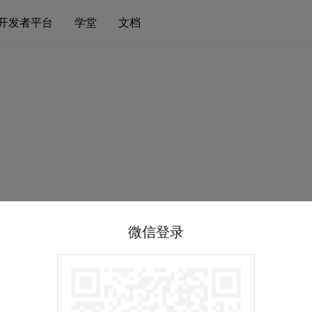
开发者平台
学堂
文档
微信登录