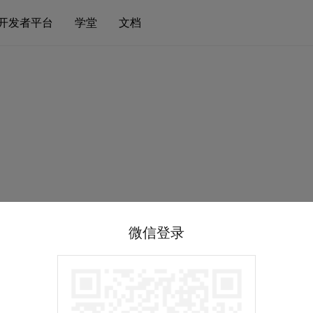
开发者平台
学堂
文档
微信登录