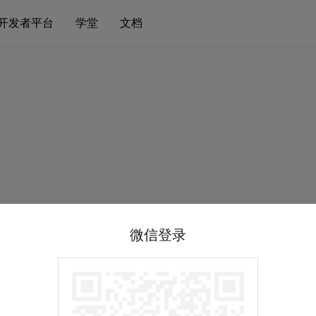
开发者平台
学堂
文档
微信登录