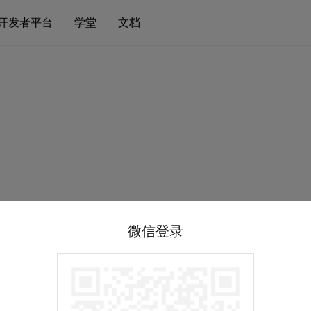
开发者平台
学堂
文档
微信登录