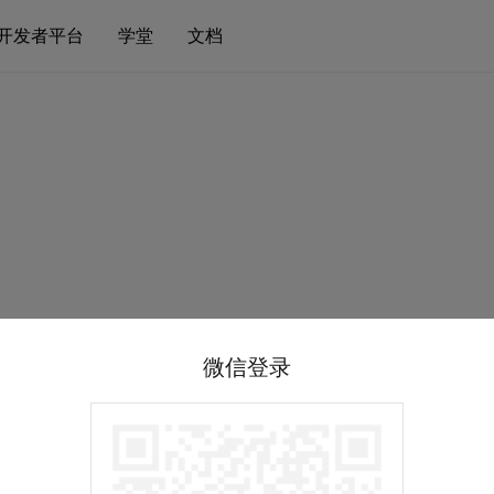
开发者平台
学堂
文档
微信登录