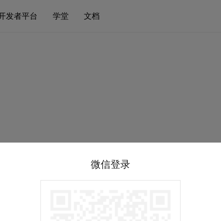
开发者平台
学堂
文档
微信登录